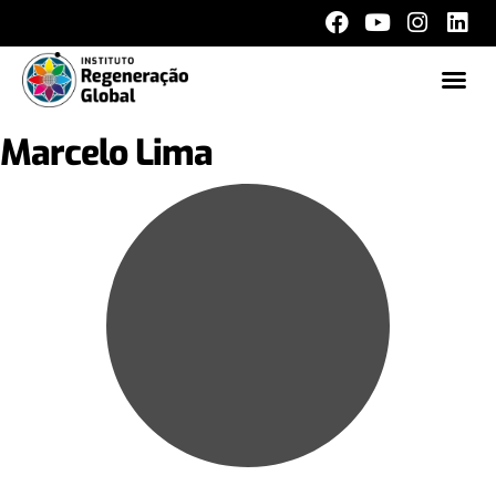
Sobr
O q
Marcelo Lima