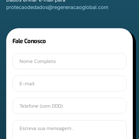
protecaodedados@regeneracaoglobal.com
Fale Conosco