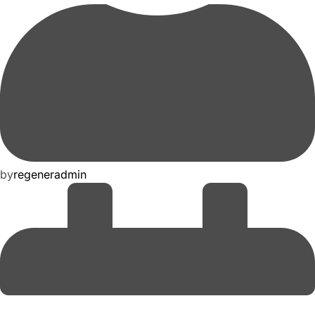
by
regeneradmin